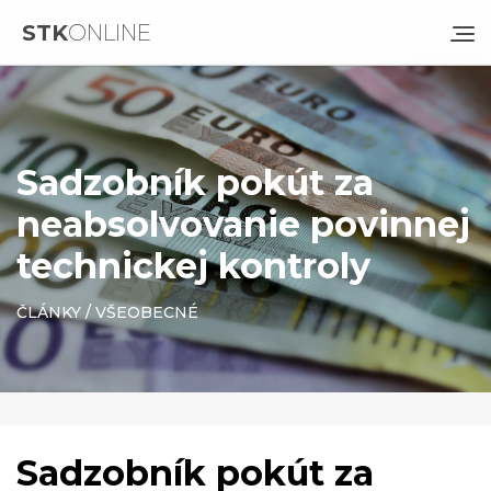
STK
ONLINE
Sadzobník pokút za
neabsolvovanie povinnej
technickej kontroly
ČLÁNKY
/
VŠEOBECNÉ
Sadzobník pokút za