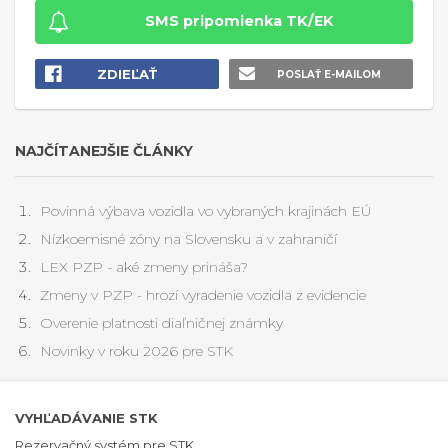
SMS pripomienka TK/EK
ZDIEĽAŤ
POSLAŤ E-MAILOM
NAJČÍTANEJŠIE ČLÁNKY
Povinná výbava vozidla vo vybraných krajinách EÚ
Nízkoemisné zóny na Slovensku a v zahraničí
LEX PZP - aké zmeny prináša?
Zmeny v PZP - hrozí vyradenie vozidla z evidencie
Overenie platnosti diaľničnej známky
Novinky v roku 2026 pre STK
VYHĽADÁVANIE STK
Rezervačný systém pre STK