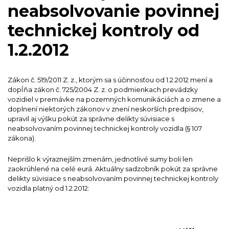
neabsolvovanie povinnej
technickej kontroly od
1.2.2012
Zákon č. 519/2011 Z. z., ktorým sa s účinnosťou od 1.2.2012 mení a
dopĺňa zákon č. 725/2004 Z. z. o podmienkach prevádzky
vozidiel v premávke na pozemných komunikáciách a o zmene a
doplnení niektorých zákonov v znení neskorších predpisov,
upravil aj výšku pokút za správne delikty súvisiace s
neabsolvovaním povinnej technickej kontroly vozidla (§ 107
zákona).
Neprišlo k výraznejším zmenám, jednotlivé sumy boli len
zaokrúhlené na celé eurá. Aktuálny sadzobník pokút za správne
delikty súvisiace s neabsolvovaním povinnej technickej kontroly
vozidla platný od 1.2.2012: