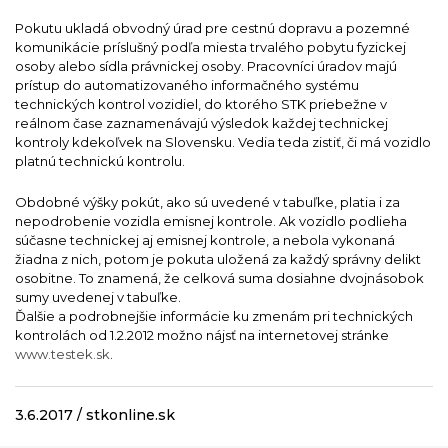
Pokutu ukladá obvodný úrad pre cestnú dopravu a pozemné
komunikácie príslušný podľa miesta trvalého pobytu fyzickej
osoby alebo sídla právnickej osoby. Pracovníci úradov majú
prístup do automatizovaného informačného systému
technických kontrol vozidiel, do ktorého STK priebežne v
reálnom čase zaznamenávajú výsledok každej technickej
kontroly kdekoľvek na Slovensku. Vedia teda zistiť, či má vozidlo
platnú technickú kontrolu.
Obdobné výšky pokút, ako sú uvedené v tabuľke, platia i za
nepodrobenie vozidla emisnej kontrole. Ak vozidlo podlieha
súčasne technickej aj emisnej kontrole, a nebola vykonaná
žiadna z nich, potom je pokuta uložená za každý správny delikt
osobitne. To znamená, že celková suma dosiahne dvojnásobok
sumy uvedenej v tabuľke.
Ďalšie a podrobnejšie informácie ku zmenám pri technických
kontrolách od 1.2.2012 možno nájsť na internetovej stránke
www.testek.sk
.
3.6.2017 / stkonline.sk