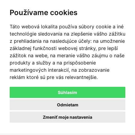
Cenník
Používame cookies
Ochrana osobných údajov
Často kladené otázky
Táto webová lokalita používa súbory cookie a iné
Informácie o cookies
technológie sledovania na zlepšenie vášho zážitku
z prehliadania na nasledujúce účely:
na umožnenie
Zmeniť nastavenie cookies
základnej funkčnosti webovej stránky
,
pre lepší
zážitok na webe
,
na meranie vášho záujmu o naše
PLATOBNÝ SYSTÉM
produkty a služby a na prispôsobenie
marketingových interakcií
,
na zobrazovanie
reklám ktoré sú pre vás relevantnejšie
.
PLAŤTE ONLINE
Súhlasím
Odmietam
Zmeniť moje nastavenia
© CaReg soft, s.r.o. 2026, Všetky práva
Webdesign by CaReg soft, s.r.o.
vyhradené.