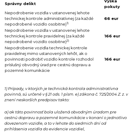
Výška
Správny delikt
pokuty
Nepodrobenie vozidla v ustanovenej lehote
technickej kontrole administratívnej (za každé
66 eur
1)
nepodrobené vozidlo osobitne)
Nepodrobenie vozidla v ustanovenej lehote
technickej kontrole pravidelnej (za každé
166 eur
2)
nepodrobené vozidlo osobitne)
Nepodrobenie vozidla technickej kontrole
pravidelnej mimo ustanovených lehôt, ak o
povinnosti podrobiť vozidlo kontrole rozhodol
166 eur
príslušný obvodný úrad pre cestnú dopravu a
pozemné komunikácie
1) Prípady, v ktorých je technická kontrola administratívna
povinná, sú určené v § 21 ods. 1 písm. e) zákona č. 725/2004 Z. z. v
znení neskorších predpisov takto:
a) ak táto povinnosť bola uložená obvodným úradom pre
cestnú dopravu a pozemné komunikácie v konaní o jednotlivo
dovezenom vozidle, a to v lehote do siedmich dní od
prihlásenia vozidla do evidencie vozidiel,