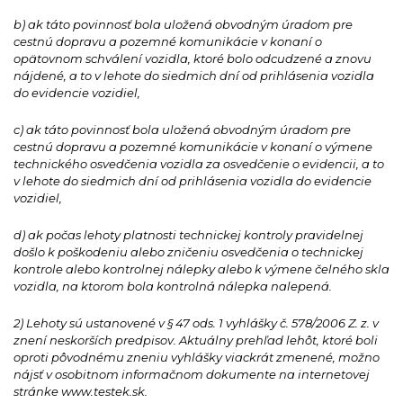
b) ak táto povinnosť bola uložená obvodným úradom pre
cestnú dopravu a pozemné komunikácie v konaní o
opätovnom schválení vozidla, ktoré bolo odcudzené a znovu
nájdené, a to v lehote do siedmich dní od prihlásenia vozidla
do evidencie vozidiel,
c) ak táto povinnosť bola uložená obvodným úradom pre
cestnú dopravu a pozemné komunikácie v konaní o výmene
technického osvedčenia vozidla za osvedčenie o evidencii, a to
v lehote do siedmich dní od prihlásenia vozidla do evidencie
vozidiel,
d) ak počas lehoty platnosti technickej kontroly pravidelnej
došlo k poškodeniu alebo zničeniu osvedčenia o technickej
kontrole alebo kontrolnej nálepky alebo k výmene čelného skla
vozidla, na ktorom bola kontrolná nálepka nalepená.
2) Lehoty sú ustanovené v § 47 ods. 1 vyhlášky č. 578/2006 Z. z. v
znení neskorších predpisov. Aktuálny prehľad lehôt, ktoré boli
oproti pôvodnému zneniu vyhlášky viackrát zmenené, možno
nájsť v osobitnom informačnom dokumente na internetovej
stránke www.testek.sk.