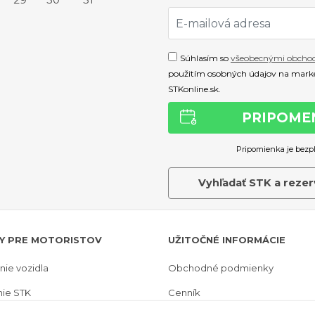
Súhlasím so
všeobecnými obcho
použitím osobných údajov na marke
STKonline.sk.
PRIPOME
Pripomienka je bezpl
Vyhľadať STK a rezer
Y PRE MOTORISTOV
UŽITOČNÉ INFORMÁCIE
ie vozidla
Obchodné podmienky
ie STK
Cenník