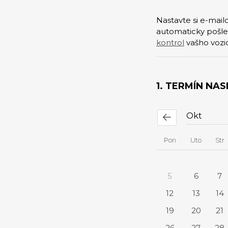
Nastavte si e-mai
automaticky pošle
kontrol
vašho vozid
1. TERMÍN NA
Pon
Uto
Str
5
6
7
12
13
14
19
20
21
26
27
28