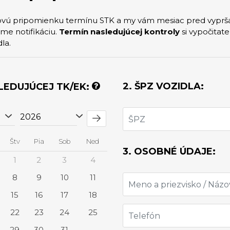
lovú pripomienku termínu STK a my vám mesiac pred vypr
me notifikáciu.
Termín nasledujúcej kontroly
si vypočitat
la.
2. ŠPZ VOZIDLA:
SLEDUJÚCEJ TK/EK:
Štv
Pia
Sob
Ned
3. OSOBNÉ ÚDAJE:
1
2
3
4
8
9
10
11
15
16
17
18
22
23
24
25
29
30
31