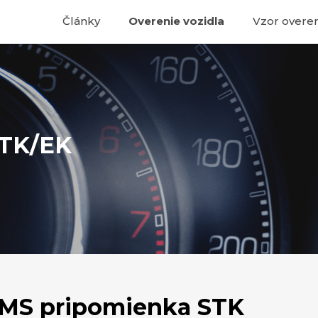
Články
Overenie vozidla
Vzor overen
 TK/EK
SMS pripomienka STK