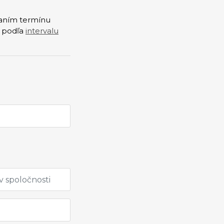
šaním termínu
e podľa
intervalu