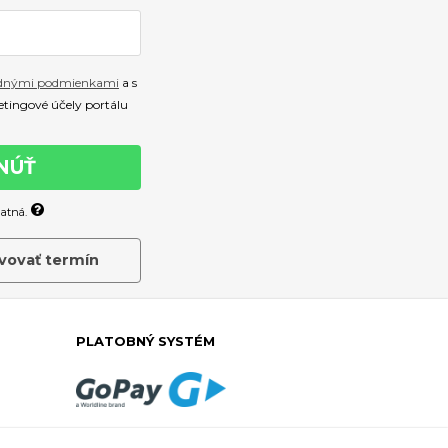
dnými podmienkami
a s
tingové účely portálu
NÚŤ
atná.
vovať termín
PLATOBNÝ SYSTÉM
PLAŤTE ONLINE