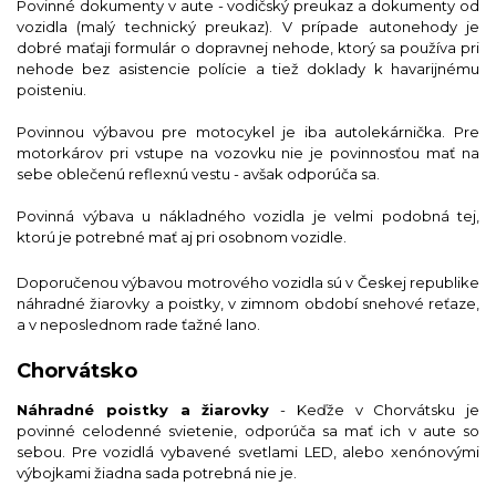
Povinné dokumenty v aute - vodičský preukaz a dokumenty od
vozidla (malý technický preukaz). V prípade autonehody je
dobré maťaji formulár o dopravnej nehode, ktorý sa používa pri
nehode bez asistencie polície a tiež doklady k havarijnému
poisteniu.
Povinnou výbavou pre motocykel je iba autolekárnička. Pre
motorkárov pri vstupe na vozovku nie je povinnosťou mať na
sebe oblečenú reflexnú vestu - avšak odporúča sa.
Povinná výbava u nákladného vozidla je velmi podobná tej,
ktorú je potrebné mať aj pri osobnom vozidle.
Doporučenou výbavou motrového vozidla sú v Českej republike
náhradné žiarovky a poistky, v zimnom období snehové reťaze,
a v neposlednom rade ťažné lano.
Chorvátsko
Náhradné poistky a žiarovky
- Keďže v Chorvátsku je
povinné celodenné svietenie, odporúča sa mať ich v aute so
sebou. Pre vozidlá vybavené svetlami LED, alebo xenónovými
výbojkami žiadna sada potrebná nie je.