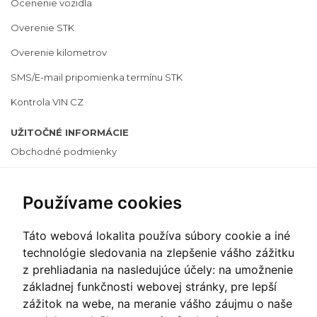
Ocenenie vozidla
Overenie STK
Overenie kilometrov
SMS/E-mail pripomienka termínu STK
Kontrola VIN CZ
UŽITOČNÉ INFORMÁCIE
Obchodné podmienky
Cenník
Používame cookies
Ochrana osobných údajov
Často kladené otázky
Táto webová lokalita používa súbory cookie a iné
Informácie o cookies
technológie sledovania na zlepšenie vášho zážitku
z prehliadania na nasledujúce účely:
na umožnenie
Zmeniť nastavenie cookies
základnej funkčnosti webovej stránky
,
pre lepší
zážitok na webe
,
na meranie vášho záujmu o naše
PLATOBNÝ SYSTÉM