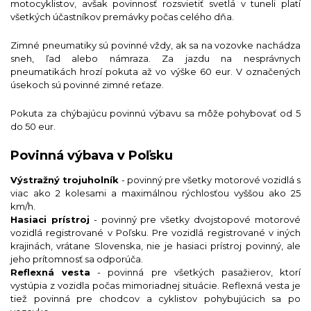
motocyklistov, avšak povinnosť rozsvietiť svetlá v tuneli platí
všetkých účastníkov premávky počas celého dňa.
Zimné pneumatiky sú povinné vždy, ak sa na vozovke nachádza
sneh, ľad alebo námraza. Za jazdu na nesprávnych
pneumatikách hrozí pokuta až vo výške 60 eur. V označených
úsekoch sú povinné zimné reťaze.
Pokuta za chýbajúcu povinnú výbavu sa môže pohybovať od 5
do 50 eur.
Povinná výbava v Poľsku
Výstražný trojuholník
- povinný pre všetky motorové vozidlá s
viac ako 2 kolesami a maximálnou rýchlosťou vyššou ako 25
km/h.
Hasiaci prístroj
- povinný pre všetky dvojstopové motorové
vozidlá registrované v Poľsku. Pre vozidlá registrované v iných
krajinách, vrátane Slovenska, nie je hasiaci prístroj povinný, ale
jeho prítomnosť sa odporúča.
Reflexná vesta
- povinná pre všetkých pasažierov, ktorí
vystúpia z vozidla počas mimoriadnej situácie. Reflexná vesta je
tiež povinná pre chodcov a cyklistov pohybujúcich sa po