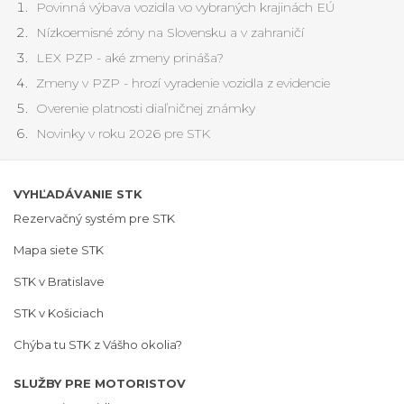
Povinná výbava vozidla vo vybraných krajinách EÚ
Nízkoemisné zóny na Slovensku a v zahraničí
LEX PZP - aké zmeny prináša?
Zmeny v PZP - hrozí vyradenie vozidla z evidencie
Overenie platnosti diaľničnej známky
Novinky v roku 2026 pre STK
VYHĽADÁVANIE STK
Rezervačný systém pre STK
Mapa siete STK
STK v Bratislave
STK v Košiciach
Chýba tu STK z Vášho okolia?
SLUŽBY PRE MOTORISTOV