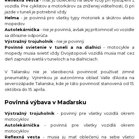
Reflexná vesta
- mať ju oblečenú na sebe vždy pri vystúpení z
vozidla. Pre cyklistov a motorkárov za zníženej viditeľnosti, či pri
jazde v tuneli je potrebné vždy
Helma
- je povinná pro všetky typy motoriek a skútrov alebo
mopedov
Autolekárnička
- nie je povinná, avšak jej prítomnosť vo vozidle
sa dôrazne odporúča
Výstražný trojuholník
- nie je povinný
Povinné svietenie v tuneli a na diaľnici
- motocykle a
mopedy musia svietiť vždy Dvojstopové vozidlá musia mať cez
deň zapnuté svetlá v tuneloch a na diaľniciach.
V Taliansku nie je všeobecná povinnosť používať zimné
pneumatiky. Výnimkou je autonómna oblasť Valle d'Aosta na
severozápade Talianska, kde je táto povinnosť stanovená od 15.
októbra do 15. apríla.
Povinná výbava v Maďarsku
Výstražný trojuholník
- povinný pre všetky vozidlá okrem
motocyklov
Autolekárnička
- povinná pre všetky vozidlá okrem
motocyklov
Reflexná vesta
- musia ju mať oblečenú na sebe všetci