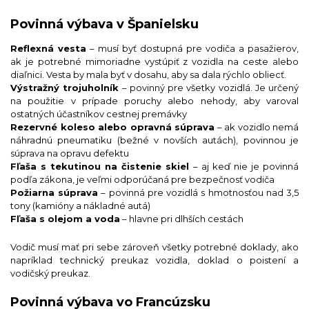
Povinná výbava v Španielsku
Reflexná vesta
– musí byť dostupná pre vodiča a pasažierov,
ak je potrebné mimoriadne vystúpiť z vozidla na ceste alebo
diaľnici. Vesta by mala byť v dosahu, aby sa dala rýchlo obliecť.
Výstražný trojuholník
– povinný pre všetky vozidlá. Je určený
na použitie v prípade poruchy alebo nehody, aby varoval
ostatných účastníkov cestnej premávky
Rezervné koleso alebo opravná súprava
– ak vozidlo nemá
náhradnú pneumatiku (bežné v novších autách), povinnou je
súprava na opravu defektu
Fľaša s tekutinou na čistenie skiel
– aj keď nie je povinná
podľa zákona, je veľmi odporúčaná pre bezpečnosť vodiča
Požiarna súprava
– povinná pre vozidlá s hmotnosťou nad 3,5
tony (kamióny a nákladné autá)
Fľaša s olejom a voda
– hlavne pri dlhších cestách
Vodič musí mať pri sebe zároveň všetky potrebné doklady, ako
napríklad technický preukaz vozidla, doklad o poistení a
vodičský preukaz.
Povinná výbava vo Francúzsku