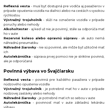
Reflexná vesta
- musí byť dostupná pre vodiča aj pasažierov v
prípade opustenia vozidla na diaľnici alebo na cestách s vysokou
rýchlosťou
Výstražný trojuholník
- slúži na označenie vozidla v prípade
poruchy alebo nehody
Alkoholtester
- aj keď už nie je povinný, stále sa odporúča mať
ho v aute
Rezervné koleso alebo opravnú súpravu
- ak auto nemá
náhradnú pneumatiku
Náhradné žiarovky
- nie sú povinné, ale môže byť užitočné mať
ich
Autolekárnička
- súprava prvej pomoci nie je striktne povinná,
ale je odporúčaná
Povinná výbava vo Švajčiarsku
Reflexná vesta
– povinná pre každého pasažiera v prípade
núdzového opustenia vozidla
Výstražný trojuholník
- je potrebné mať ho v aute v prípade
núdzovej zastávky alebo nehody
Náhradné žiarovky
- je potrebné mať ich so sebou v aute
Autolekárnička
- povinnosť mať v aute základnú lekársku
výbavu