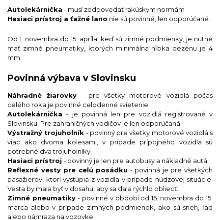
Autolekárnička
- musí zodpovedať rakúskym normám
Hasiaci prístroj a ťažné lano
nie sú povinné, len odporúčané.
Od 1. novembra do 15. apríla, keď sú zimné podmienky, je nutné
mať zimné pneumatiky, ktorých minimálna hĺbka dezénu je 4
mm.
Povinná výbava v Slovinsku
Náhradné žiarovky
- pre všetky motorové vozidlá počas
celého roka je povinné celodenné svietenie
Autolekárnička
- je povinná len pre vozidlá registrované v
Slovinsku. Pre zahraničných vodičov je len odporúčaná
Výstražný trojuholník
- povinný pre všetky motorové vozidlá s
viac ako dvoma kolesami, v prípade prípojného vozidla sú
potrebné dva trojuholníky
Hasiaci prístroj
- povinný je len pre autobusy a nákladné autá
Reflexné vesty pre celú posádku
- povinná je pre všetkých
pasažierov, ktorí vystúpia z vozidla v prípade núdzovej situácie.
Vesta by mala byť v dosahu, aby sa dala rýchlo obliecť.
Zimné pneumatiky
- povinné v období od 15. novembra do 15.
marca alebo v prípade zimných podmienok, ako sú sneh, ľad
alebo námraza na vozovke.