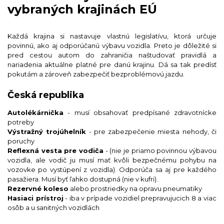
vybraných krajinách EÚ
Každá krajina si nastavuje vlastnú legislatívu, ktorá určuje
povinnú, ako aj odporúčanú výbavu vozidla. Preto je dôležité si
pred cestou autom do zahraničia naštudovať pravidlá a
nariadenia aktuálne platné pre danú krajinu. Dá sa tak predísť
pokutám a zároveň zabezpečiť bezproblémovú jazdu.
Česká republika
Autolékárnička
- musí obsahovať predpísané zdravotnícke
potreby
Výstražný trojúhelník
- pre zabezpečenie miesta nehody, či
poruchy
Reflexná vesta pre vodiča
- (nie je priamo povinnou výbavou
vozidla, ale vodič ju musí mať kvôli bezpečnému pohybu na
vozovke po vystúpení z vozidla). Odporúča sa aj pre každého
pasažiera. Musí byť ľahko dostupná (nie v kufri).
Rezervné koleso
alebo prostriedky na opravu pneumatiky
Hasiaci prístroj
- iba v prípade vozidiel prepravujucich 8 a viac
osôb a u sanitných vozidlách