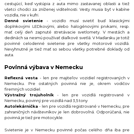
cestujúcí, keď vystúpia z auta mimo zastavanej oblasti a tiež
všetci chodci za zníženej viditelnosti. Vesty musia byť v kabíne
vozidla, nie v kufri.
Denné svietenie
- vozidlo musí svietiť buď klasickými
doplnkovými LEDkovými, alebo halogénovými prvkami, resp.
mať celý deň zapnuté stretávacie svetlomety. V mestách a
dedinách sa nesmú používať diaľkové svetlá. V Maďarsku je totiž
povinné celodenné svietenie pre všetky motorové vozidlá.
Nevyhnutné je tiež mať so sebou všetky potrebné doklady od
auta.
Povinná výbava v Nemecku
Reflexná vesta
- len pre majiteľov vozidiel registrovaných v
Nemecku. Pre ostatných povinná nie je, okrem vodičov
firemných vozidiel.
Výstražný trojuholník
- len pre vozidlá registrované v
Nemecku, povinný pre vozidlá nad 3,5 tony
Autolekárnička
- len pre vozidlá registrované v Nemecku, pre
zahraničných návštevníkov je len dobrovoľná. Odporúčaná, nie
povinná je tiež pre motocykle.
Svietenie je v Nemecku povinné počas celého dňa iba pre