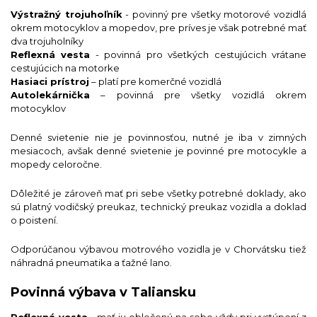
Výstražný trojuhoľník
- povinný pre všetky motorové vozidlá
okrem motocyklov a mopedov, pre príves je však potrebné mať
dva trojuholníky
Reflexná vesta
- povinná pro všetkých cestujúcich vrátane
cestujúcich na motorke
Hasiaci prístroj
– platí pre komerčné vozidlá
Autolekárnička
– povinná pre všetky vozidlá okrem
motocyklov
Denné svietenie nie je povinnosťou, nutné je iba v zimných
mesiacoch, avšak denné svietenie je povinné pre motocykle a
mopedy celoročne.
Dôležité je zároveň mať pri sebe všetky potrebné doklady, ako
sú platný vodičský preukaz, technický preukaz vozidla a doklad
o poistení.
Odporúčanou výbavou motrového vozidla je v Chorvátsku tiež
náhradná pneumatika a ťažné lano.
Povinná výbava v Taliansku