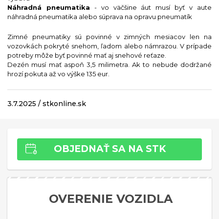
Náhradná pneumatika
- vo väčšine áut musí byť v aute
náhradná pneumatika alebo súprava na opravu pneumatík
Zimné pneumatiky sú povinné v zimných mesiacov len na
vozovkách pokryté snehom, ľadom alebo námrazou. V prípade
potreby môže byť povinné mať aj snehové reťaze.
Dezén musí mať aspoň 3,5 milimetra. Ak to nebude dodržané
hrozí pokuta až vo výške 135 eur.
3.7.2025 / stkonline.sk
OBJEDNAŤ SA NA STK
OVERENIE VOZIDLA