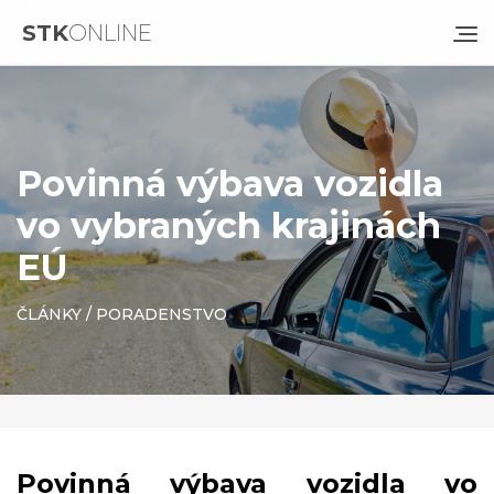
STK
ONLINE
Povinná výbava vozidla
vo vybraných krajinách
EÚ
ČLÁNKY
/
PORADENSTVO
Povinná výbava vozidla vo