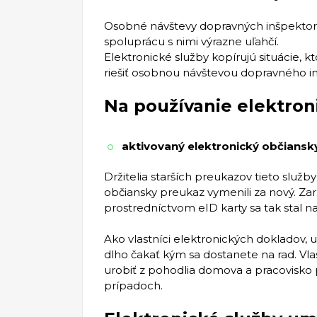
Osobné návštevy dopravných inšpektorát
spoluprácu s nimi výrazne uľahčí.
Elektronické služby kopírujú situácie,
riešiť osobnou návštevou dopravného i
Na používanie elektron
aktivovaný elektronický občiansky
Držitelia starších preukazov tieto služ
občiansky preukaz vymenili za nový. Z
prostredníctvom eID karty sa tak stal 
Ako vlastníci elektronických dokladov,
dlho čakať kým sa dostanete na rad. Vl
urobiť z pohodlia domova a pracovisko p
prípadoch.