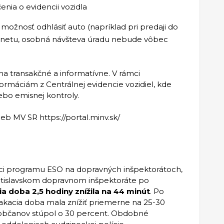
nia o evidencii vozidla
 možnosť odhlásiť auto (napríklad pri predaji do
ernetu, osobná návšteva úradu nebude vôbec
na transakčné a informatívne. V rámci
ormáciám z Centrálnej evidencie vozidiel, kde
ebo emisnej kontroly.
eb MV SR https://portal.minv.sk/
mci programu ESO na dopravných inšpektorátoch,
tislavskom dopravnom inšpektoráte po
a doba 2,5 hodiny znížila na 44 minút
. Po
čakacia doba mala znížiť priemerne na 25-30
 občanov stúpol o 30 percent. Obdobné