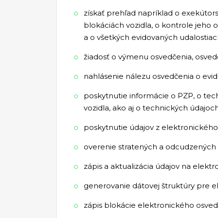
získať prehľad napríklad o exekúto
blokáciách vozidla, o kontrole jeho o
a o všetkých evidovaných udalostia
žiadosť o výmenu osvedčenia, osvedč
nahlásenie nálezu osvedčenia o evide
poskytnutie informácie o PZP, o techn
vozidla, ako aj o technických údajoch
poskytnutie údajov z elektronického 
overenie stratených a odcudzených o
zápis a aktualizácia údajov na elektr
generovanie dátovej štruktúry pre el
zápis blokácie elektronického osvedč