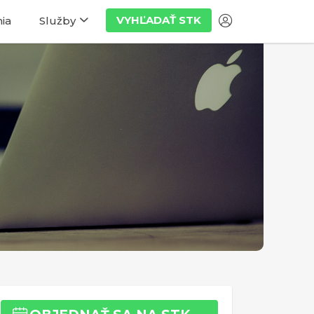
VYHĽADAŤ STK
ia
Služby