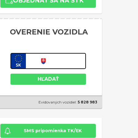
OBJEDNAŤ SA NA STK
OVERENIE VOZIDLA
HĽADAŤ
Evidovaných vozidiel:
5 828 983
SMS pripomienka TK/EK