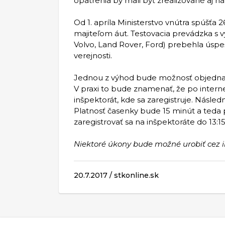
opatrenia by mali byť zrealizované aj n
Od 1. apríla Ministerstvo vnútra spúšťa
majiteľom áut. Testovacia prevádzka s 
Volvo, Land Rover, Ford) prebehla úspe
verejnosti.
Jednou z výhod bude možnosť objednať 
V praxi to bude znamenať, že po inter
inšpektorát, kde sa zaregistruje. Násle
Platnosť časenky bude 15 minút a teda
zaregistrovať sa na inšpektoráte do 13:15
Niektoré úkony bude možné urobiť cez in
20.7.2017 / stkonline.sk