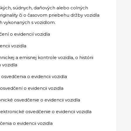
rských, súdnych, daňových alebo colných
riginality či o časovom priebehu držby vozidla
ch vykonaných s vozidlom.
ení o evidencií vozidla
ncii vozidla
ickej a emisnej kontrole vozidla, o histórii
 vozidla
osvedčenia o evidencii vozidla
svedčení o evidencii vozidla
onické osvedčenie o evidencii vozidla
ektronické osvedčenie o evidencii vozidla
enia o evidencii vozidla