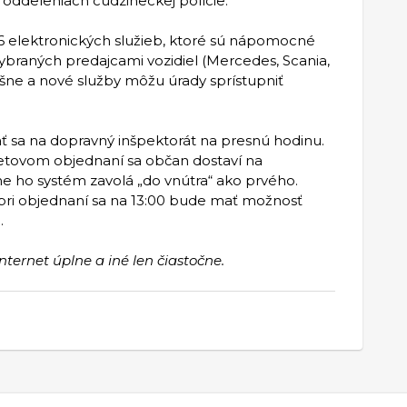
a oddeleniach cudzineckej polície.
 26 elektronických služieb, ktoré sú nápomocné
vybraných predajcami vozidiel (Mercedes, Scania,
šne a nové služby môžu úrady sprístupniť
sa na dopravný inšpektorát na presnú hodinu.
netovom objednaní sa občan dostaví na
dne ho systém zavolá „do vnútra“ ako prvého.
 pri objednaní sa na 13:00 bude mať možnosť
.
ternet úplne a iné len čiastočne.