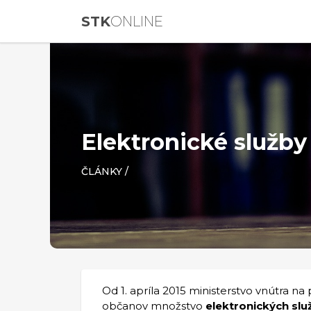
STK
ONLINE
Elektronické služby
ČLÁNKY
/
Od 1. apríla 2015 ministerstvo vnútra na
občanov množstvo
elektronických slu