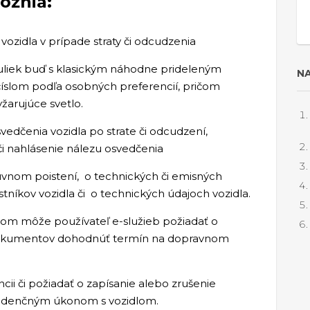
ožnia:
ozidla v prípade straty či odcudzenia
uliek buď s klasickým náhodne prideleným
NA
 číslom podľa osobných preferencií, pričom
yžarujúce svetlo.
vedčenia vozidla po strate či odcudzení,
či nahlásenie nálezu osvedčenia
nom poistení, o technických či emisných
stníkov vozidla či o technických údajoch vozidla.
om môže používateľ e-služieb požiadať o
dokumentov dohodnúť termín na dopravnom
ii či požiadať o zapísanie alebo zrušenie
videnčným úkonom s vozidlom.