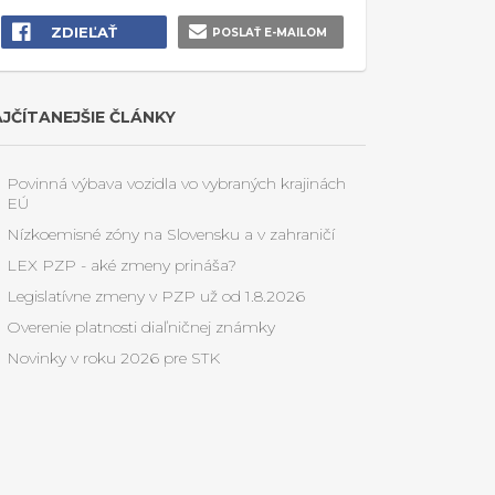
ZDIEĽAŤ
POSLAŤ E-MAILOM
JČÍTANEJŠIE ČLÁNKY
Povinná výbava vozidla vo vybraných krajinách
EÚ
Nízkoemisné zóny na Slovensku a v zahraničí
LEX PZP - aké zmeny prináša?
Legislatívne zmeny v PZP už od 1.8.2026
Overenie platnosti diaľničnej známky
Novinky v roku 2026 pre STK