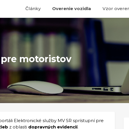
Články
Overenie vozidla
Vzor overen
 pre motoristov
 portáli Elektronické služby MV SR sprístupní pre
žieb
z oblasti
dopravných evidencií
.