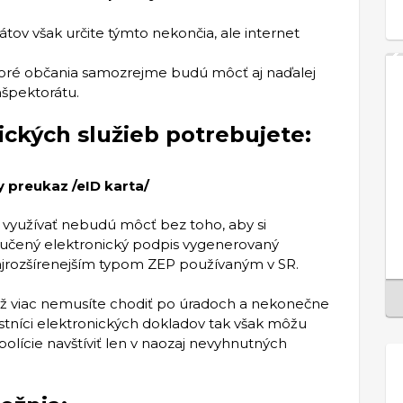
ov však určite týmto nekončia, ale internet
 ktoré občania samozrejme budú môcť aj naďalej
nšpektorátu.
ických služieb potrebujete:
 preukaz /eID karta/
by využívať nebudú môcť bez toho, aby si
aručený elektronický podpis vygenerovaný
najrozšírenejším typom ZEP používaným v SR.
 už viac nemusíte chodiť po úradoch a nekonečne
astníci elektronických dokladov tak však môžu
olície navštíviť len v naozaj nevyhnutných