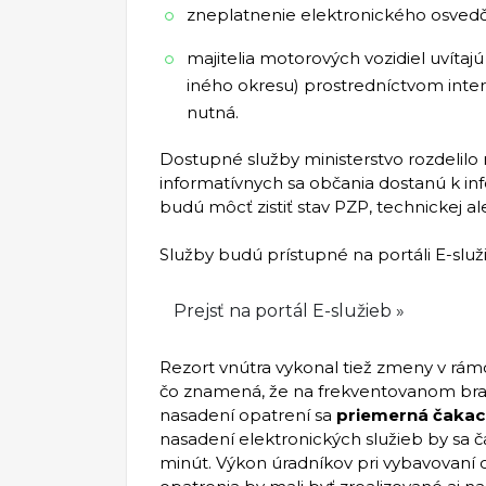
zneplatnenie elektronického osvedče
majitelia motorových vozidiel uvítajú
iného okresu) prostredníctvom int
nutná.
Dostupné služby ministerstvo rozdelilo 
informatívnych sa občania dostanú k inf
budú môcť zistiť stav PZP, technickej al
Služby budú prístupné na portáli E-služi
Prejsť na portál E-služieb »
Rezort vnútra vykonal tiež zmeny v rá
čo znamená, že na frekventovanom bra
nasadení opatrení sa
priemerná čakaci
nasadení elektronických služieb by sa 
minút. Výkon úradníkov pri vybavovaní