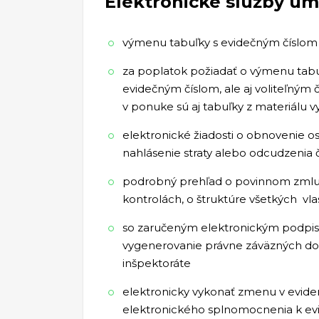
Elektronické služby um
výmenu tabuľky s evidečným číslom v
za poplatok požiadať o výmenu tab
evidečným číslom, ale aj voliteľným
v ponuke sú aj tabuľky z materiálu v
elektronické žiadosti o obnovenie os
nahlásenie straty alebo odcudzenia 
podrobný prehľad o povinnom zmluv
kontrolách, o štruktúre všetkých vla
so zaručeným elektronickým podpis
vygenerovanie právne záväzných 
inšpektoráte
elektronicky vykonať zmenu v evidenc
elektronického splnomocnenia k e