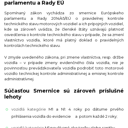
parlamentu a Rady EÚ
Spomínaný zákon vychádza zo smernice Európskeho
parlamentu a Rady 2014/45/EÚ o pravidelnej kontrole
technického stavu motorových vozidiel a ich prípojných vozidiel,
kde sa zároveň uvádza, že členské štáty uznávajú platnosť
osvedčenia o kontrole technického stavu v prípade, že sa zmení
vlastníctvo vozidla, ktoré má platný doklad o pravidelných
kontrolách technického stavu.
V zmysle uvedeného zákona, pri zmene vlastníctva, resp. držbe
vozidla – v prípade zmeny evidenčného čísla vozidla, nie je
povinnosťou prevádzkovateľa vozidla podrobiť toto motorové
vozidlo technickej kontrole administratívnej a emisnej kontrole
administratívnej.
Súčasťou Smernice sú zároveň príslušné
lehoty
vozidlá kategórie
M1 a N1: 4 roky po dátume prvého
prihlásenia vozidla do evidencie a potom každé 2 roky;
vozidlá kategórie
M1 používané ako taxíky alebo sanitky,