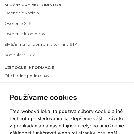
SLUŽBY PRE MOTORISTOV
Ocenenie vozidla
Overenie STK
Overenie kilometrov
SMS/E-mail pripomienka termínu STK
Kontrola VIN CZ
UŽITOČNÉ INFORMÁCIE
Obchodné podmienky
Cenník
Používame cookies
Ochrana osobných údajov
Často kladené otázky
Táto webová lokalita používa súbory cookie a iné
Informácie o cookies
technológie sledovania na zlepšenie vášho zážitku
z prehliadania na nasledujúce účely:
na umožnenie
Zmeniť nastavenie cookies
základnej funkčnosti webovej stránky
,
pre lepší