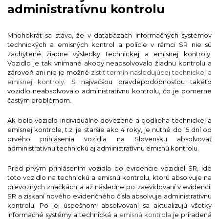
administratívnu kontrolu
Mnohokrát sa stáva, že v databázach informačných systémov
technických a emisných kontrol a polície v rámci SR nie sú
zachytené žiadne výsledky technickej a emisnej kontroly.
Vozidlo je tak vnímané akoby neabsolvovalo žiadnu kontrolu a
zároveň ani nie je možné
zistiť termín nasledujúcej technickej a
emisnej kontroly
. S najväčšou pravdepodobnosťou takéto
vozidlo neabsolvovalo administratívnu kontrolu, čo je pomerne
častým problémom.
Ak bolo vozidlo individuálne dovezené a podlieha technickej a
emisnej kontrole, t.z. je staršie ako 4 roky, je nutné do 15 dní od
prvého prihlásenia vozidla na Slovensku absolvovať
administratívnu technickú aj administratívnu emisnú kontrolu.
Pred prvým prihlásením vozidla do evidencie vozidiel SR, ide
toto vozidlo na technickú a emisnú kontrolu, ktorú absolvuje na
prevozných značkách a až následne po zaevidovaní v evidencii
SR a získaní nového evidenčného čísla absolvuje administratívnu
kontrolu. Po jej úspešnom absolvovaní sa aktualizujú všetky
informačné systémy a technická a
emisná kontrola
je priradená