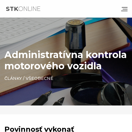
STK
ONLINE
Administratívna kontrola
motorového vozidla
ČLÁNKY
/
VŠEOBECNÉ
Povinnosť vykonať