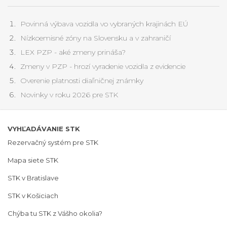
Povinná výbava vozidla vo vybraných krajinách EÚ
Nízkoemisné zóny na Slovensku a v zahraničí
LEX PZP - aké zmeny prináša?
Zmeny v PZP - hrozí vyradenie vozidla z evidencie
Overenie platnosti diaľničnej známky
Novinky v roku 2026 pre STK
VYHĽADÁVANIE STK
Rezervačný systém pre STK
Mapa siete STK
STK v Bratislave
STK v Košiciach
Chýba tu STK z Vášho okolia?