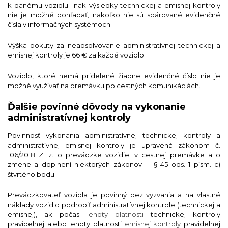
k danému vozidlu. Inak výsledky technickej a emisnej kontroly
nie je možné dohľadať, nakoľko nie sú spárované evidenčné
čísla v informačných systémoch.
Výška pokuty za neabsolvovanie administratívnej technickej a
emisnej kontroly je 66 € za každé vozidlo.
Vozidlo, ktoré nemá pridelené žiadne evidenčné číslo nie je
možné využívať na premávku po cestných komunikáciách.
Ďalšie povinné dôvody na vykonanie
administratívnej kontroly
Povinnosť vykonania administratívnej technickej kontroly a
administratívnej emisnej kontroly je upravená zákonom č.
106/2018 Z. z. o prevádzke vozidiel v cestnej premávke a o
zmene a doplnení niektorých zákonov - § 45 ods. 1 písm. c)
štvrtého bodu
Prevádzkovateľ vozidla je povinný bez vyzvania a na vlastné
náklady vozidlo podrobiť administratívnej kontrole (technickej a
emisnej), ak počas
lehoty platnosti
technickej kontroly
pravidelnej alebo lehoty platnosti
emisnej kontroly
pravidelnej