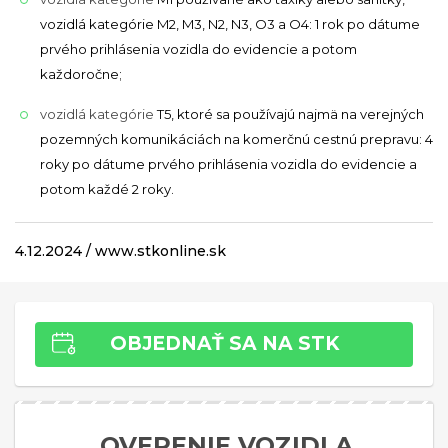
vozidlá kategórie M2, M3, N2, N3, O3 a O4: 1 rok po dátume
prvého prihlásenia vozidla do evidencie a potom
každoročne;
vozidlá kategórie
T5, ktoré sa používajú najmä na verejných
pozemných komunikáciách na komerčnú cestnú prepravu: 4
roky po dátume prvého prihlásenia vozidla do evidencie a
potom každé 2 roky.
4.12.2024 / www.stkonline.sk
OBJEDNAŤ SA NA STK
OVERENIE VOZIDLA