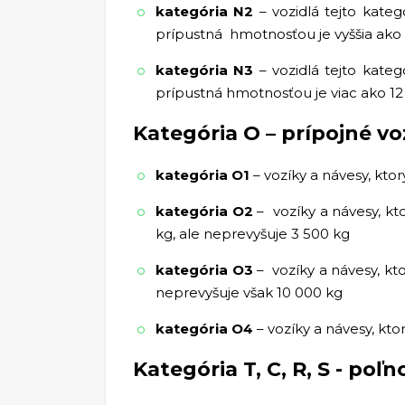
kategória N2
– vozidlá tejto kate
prípustná hmotnosťou je vyššia ako 
kategória N3
– vozidlá tejto kate
prípustná hmotnosťou je viac ako 1
Kategória O – prípojné vo
kategória O1
– vozíky a návesy, kt
kategória O2
– vozíky a návesy, k
kg, ale neprevyšuje 3 500 kg
kategória O3
– vozíky a návesy, k
neprevyšuje však 10 000 kg
kategória O4
– vozíky a návesy, kt
Kategória T, C, R, S - po