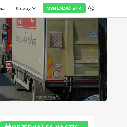
VYHĽADAŤ STK
ia
Služby