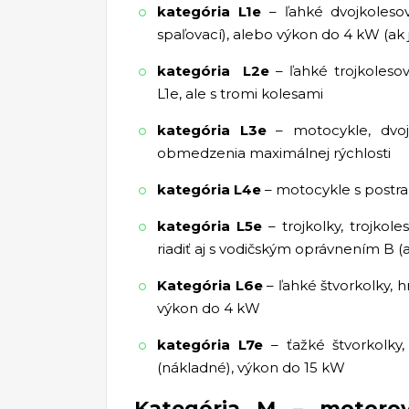
kategória L1e
– ľahké dvojkoles
spaľovací), alebo výkon do 4 kW (ak 
kategória L2e
– ľahké trojkoles
L1e, ale s tromi kolesami
kategória L3e
– motocykle, dvo
obmedzenia maximálnej rýchlosti
kategória L4e
– motocykle s post
kategória L5e
– trojkolky, trojko
riadiť aj s vodičským oprávnením B 
Kategória L6e
– ľahké štvorkolky,
výkon do 4 kW
kategória L7e
– ťažké štvorkolk
(nákladné), výkon do 15 kW
Kategória M – motorov