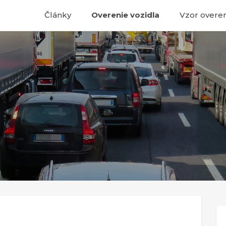
Články
Overenie vozidla
Vzor overen