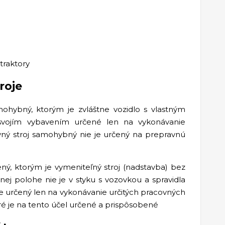
traktory
roje
mohybný, ktorým je zvláštne vozidlo s vlastným
svojím vybavením určené len na vykonávanie
ovný stroj samohybný nie je určený na prepravnú
ený, ktorým je vymeniteľný stroj (nadstavba) bez
ej polohe nie je v styku s vozovkou a spravidla
 je určený len na vykonávanie určitých pracovných
oré je na tento účel určené a prispôsobené