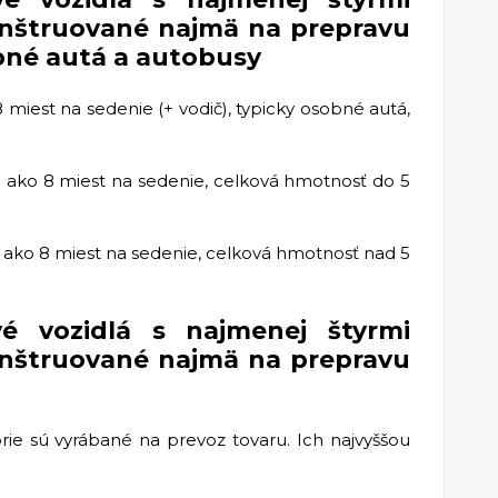
onštruované najmä na prepravu
obné autá a autobusy
 miest na sedenie (+ vodič), typicky osobné autá,
c ako 8 miest na sedenie, celková hmotnosť do 5
c ako 8 miest na sedenie, celková hmotnosť nad 5
é vozidlá s najmenej štyrmi
onštruované najmä na prepravu
órie sú vyrábané na prevoz tovaru. Ich najvyššou