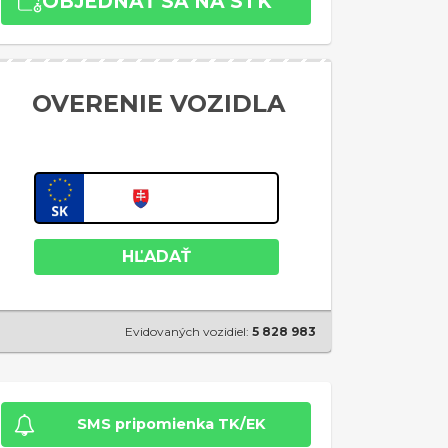
OBJEDNAŤ SA NA STK
OVERENIE VOZIDLA
HĽADAŤ
Evidovaných vozidiel:
5 828 983
SMS pripomienka TK/EK