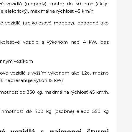
ové vozidlá (mopedy), motor do 50 cm³ (ak je
je elektrický), maximálna rýchlosť 45 km/h
ové vozidlá (trojkolesové mopedy), podobné ako
jkolesové vozidlo s výkonom nad 4 kW, bez
ranným vozíkom
lesové vozidlá s vyšším výkonom ako L2e, možno
(ak nepresahuje výkon 15 kW)
 hmotnosť do 350 kg, maximálna rýchlosť 45 km/h,
y, hmotnosť do 400 kg (osobné) alebo 550 kg
é vozidlá s najmenej štyrmi