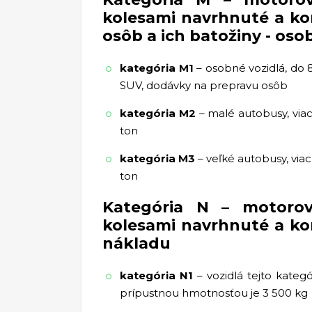
kolesami navrhnuté a k
osôb a ich batožiny - os
kategória M1
– osobné vozidlá, do 8
SUV, dodávky na prepravu osôb
kategória M2
– malé autobusy, via
ton
kategória M3
– veľké autobusy, via
ton
Kategória N – motorov
kolesami navrhnuté a k
nákladu
kategória N1
– vozidlá tejto kateg
prípustnou hmotnosťou je 3 500 kg