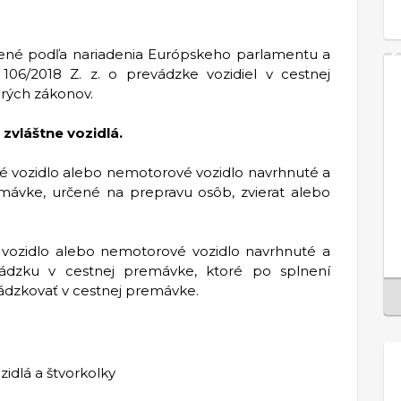
elené podľa nariadenia Európskeho parlamentu a
06/2018 Z. z. o prevádzke vozidiel v cestnej
rých zákonov.
a
zvláštne vozidlá.
 vozidlo alebo nemotorové vozidlo navrhnuté a
mávke, určené na prepravu osôb, zvierat alebo
 vozidlo alebo nemotorové vozidlo navrhnuté a
ádzku v cestnej premávke, ktoré po splnení
dzkovať v cestnej premávke.
zidlá a štvorkolky