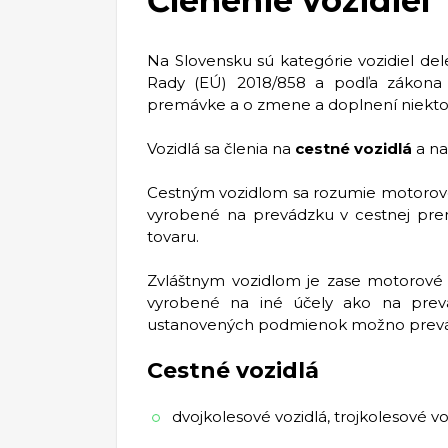
Členenie vozidiel
Na Slovensku sú kategórie vozidiel d
Rady (EÚ) 2018/858 a podľa zákona 1
premávke a o zmene a doplnení niekto
Vozidlá sa členia na
cestné vozidlá
a n
Cestným vozidlom sa rozumie motorové
vyrobené na prevádzku v cestnej pre
tovaru.
Zvláštnym vozidlom je zase motorové
vyrobené na iné účely ako na prev
ustanovených podmienok možno prevá
Cestné vozidlá
dvojkolesové vozidlá, trojkolesové vo