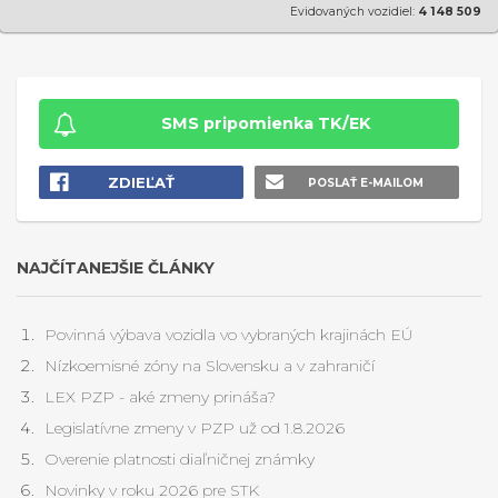
Evidovaných vozidiel:
4 148 509
SMS pripomienka TK/EK
ZDIEĽAŤ
POSLAŤ E-MAILOM
NAJČÍTANEJŠIE ČLÁNKY
Povinná výbava vozidla vo vybraných krajinách EÚ
Nízkoemisné zóny na Slovensku a v zahraničí
LEX PZP - aké zmeny prináša?
Legislatívne zmeny v PZP už od 1.8.2026
Overenie platnosti diaľničnej známky
Novinky v roku 2026 pre STK