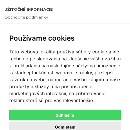
UŽITOČNÉ INFORMÁCIE
Obchodné podmienky
Cenník
Používame cookies
Ochrana osobných údajov
Často kladené otázky
Táto webová lokalita používa súbory cookie a iné
Informácie o cookies
technológie sledovania na zlepšenie vášho zážitku
z prehliadania na nasledujúce účely:
na umožnenie
Zmeniť nastavenie cookies
základnej funkčnosti webovej stránky
,
pre lepší
zážitok na webe
,
na meranie vášho záujmu o naše
PLATOBNÝ SYSTÉM
produkty a služby a na prispôsobenie
marketingových interakcií
,
na zobrazovanie
reklám ktoré sú pre vás relevantnejšie
.
PLAŤTE ONLINE
Súhlasím
Odmietam