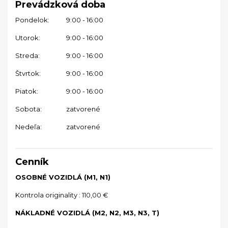
Prevádzková doba
Pondelok:
9:00 - 16:00
Utorok:
9:00 - 16:00
Streda:
9:00 - 16:00
Štvrtok:
9:00 - 16:00
Piatok:
9:00 - 16:00
Sobota:
zatvorené
Nedeľa:
zatvorené
Cenník
OSOBNÉ VOZIDLÁ (M1, N1)
Kontrola originality :
110,00 €
NÁKLADNÉ VOZIDLÁ (M2, N2, M3, N3, T)