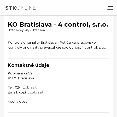
STK
ONLINE
KO Bratislava - 4 control, s.r.o.
Bratislavský kraj / Bratislava
Kontrola originality Bratislava - Petržalka, pracovisko
kontroly originality prevádzkuje spolocnost 4 control, s.r.o.
Kontaktné údaje
Kopcianska 92
851 01 Bratislava
Tel.:
02/...
zobraziť
Email:
ko@...
zobraziť
4control.eu