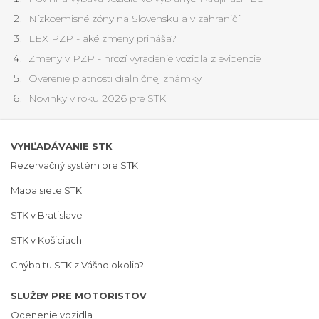
Nízkoemisné zóny na Slovensku a v zahraničí
LEX PZP - aké zmeny prináša?
Zmeny v PZP - hrozí vyradenie vozidla z evidencie
Overenie platnosti diaľničnej známky
Novinky v roku 2026 pre STK
VYHĽADÁVANIE STK
Rezervačný systém pre STK
Mapa siete STK
STK v Bratislave
STK v Košiciach
Chýba tu STK z Vášho okolia?
SLUŽBY PRE MOTORISTOV
Ocenenie vozidla