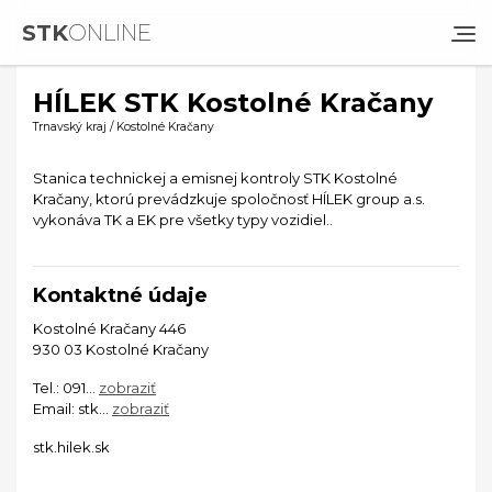
STK
ONLINE
HÍLEK STK Kostolné Kračany
Trnavský kraj / Kostolné Kračany
Stanica technickej a emisnej kontroly STK Kostolné
Kračany, ktorú prevádzkuje spoločnosť HÍLEK group a.s.
vykonáva TK a EK pre všetky typy vozidiel..
Kontaktné údaje
Kostolné Kračany 446
930 03 Kostolné Kračany
Tel.:
091...
zobraziť
Email:
stk...
zobraziť
stk.hilek.sk