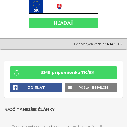
HĽADAŤ
Evidovaných vozidiel:
4 148 509
SMS pripomienka TK/EK
ZDIEĽAŤ
POSLAŤ E-MAILOM
NAJČÍTANEJŠIE ČLÁNKY
Povinná výbava vozidla vo vybraných krajinách EÚ