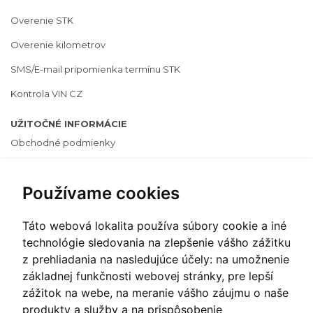
Overenie STK
Overenie kilometrov
SMS/E-mail pripomienka termínu STK
Kontrola VIN CZ
UŽITOČNÉ INFORMÁCIE
Obchodné podmienky
Cenník
Používame cookies
Ochrana osobných údajov
Často kladené otázky
Táto webová lokalita používa súbory cookie a iné
Informácie o cookies
technológie sledovania na zlepšenie vášho zážitku
z prehliadania na nasledujúce účely:
na umožnenie
Zmeniť nastavenie cookies
základnej funkčnosti webovej stránky
,
pre lepší
zážitok na webe
,
na meranie vášho záujmu o naše
PLATOBNÝ SYSTÉM
produkty a služby a na prispôsobenie