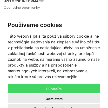
UŽITOČNÉ INFORMÁCIE
Obchodné podmienky
Cenník
Používame cookies
Ochrana osobných údajov
Často kladené otázky
Táto webová lokalita používa súbory cookie a iné
Informácie o cookies
technológie sledovania na zlepšenie vášho zážitku
z prehliadania na nasledujúce účely:
na umožnenie
Zmeniť nastavenie cookies
základnej funkčnosti webovej stránky
,
pre lepší
zážitok na webe
,
na meranie vášho záujmu o naše
PLATOBNÝ SYSTÉM
produkty a služby a na prispôsobenie
marketingových interakcií
,
na zobrazovanie
reklám ktoré sú pre vás relevantnejšie
.
PLAŤTE ONLINE
Súhlasím
Odmietam