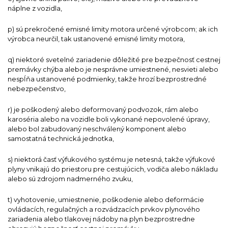
náplne z vozidla,
p) sú prekročené emisné limity motora určené výrobcom; ak ich
výrobca neurčil, tak ustanovené emisné limity motora,
q) niektoré svetelné zariadenie dôležité pre bezpečnosť cestnej
premávky chýba alebo je nesprávne umiestnené, nesvieti alebo
nespĺňa ustanovené podmienky, takže hrozí bezprostredné
nebezpečenstvo,
r) je poškodený alebo deformovaný podvozok, rám alebo
karoséria alebo na vozidle boli vykonané nepovolené úpravy,
alebo bol zabudovaný neschválený komponent alebo
samostatná technická jednotka,
s) niektorá časť výfukového systému je netesná, takže výfukové
plyny vnikajú do priestoru pre cestujúcich, vodiča alebo nákladu
alebo sú zdrojom nadmerného zvuku,
t) vyhotovenie, umiestnenie, poškodenie alebo deformácie
ovládacích, regulačných a rozvádzacích prvkov plynového
zariadenia alebo tlakovej nádoby na plyn bezprostredne