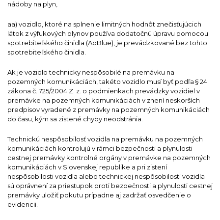
nádoby na plyn,
aa) vozidlo, ktoré na splnenie limitných hodnôt znečisťujúcich
látok z výfukových plynov používa dodatočnú úpravu pomocou
spotrebiteľského činidla (AdBlue), je prevádzkované bez tohto
spotrebiteľského činidla.
Ak je vozidlo technicky nespôsobilé na premávku na
pozemných komunikáciách, takéto vozidlo musí byť podľa § 24
zákona č. 725/2004 Z. z. o podmienkach prevádzky vozidiel v
premávke na pozemných komunikáciách v znení neskorších
predpisov vyradené z premávky na pozemných komunikáciách
do času, kým sa zistené chyby neodstránia.
Technickú nespôsobilosť vozidla na premávku na pozemných
komunikáciách kontrolujú v rámci bezpečnosti a plynulosti
cestnej premávky kontrolné orgány v premávke na pozemných
komunikáciách v Slovenskej republike a pri zistení
nespôsobilosti vozidla alebo technickej nespôsobilosti vozidla
sú oprávnení za priestupok proti bezpečnosti a plynulosti cestnej
premávky uložiť pokutu prípadne aj zadržať osvedčenie o
evidencii.