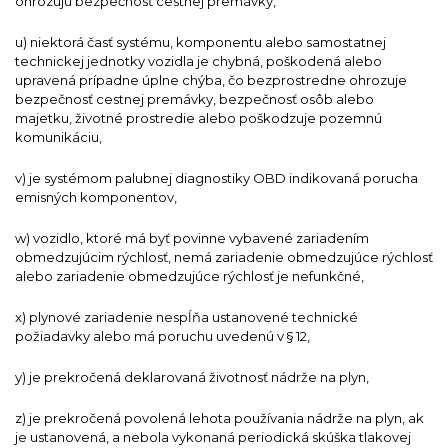
ohrozujú bezpečnosť cestnej premávky,
u) niektorá časť systému, komponentu alebo samostatnej
technickej jednotky vozidla je chybná, poškodená alebo
upravená prípadne úplne chýba, čo bezprostredne ohrozuje
bezpečnosť cestnej premávky, bezpečnosť osôb alebo
majetku, životné prostredie alebo poškodzuje pozemnú
komunikáciu,
v) je systémom palubnej diagnostiky OBD indikovaná porucha
emisných komponentov,
w) vozidlo, ktoré má byť povinne vybavené zariadením
obmedzujúcim rýchlosť, nemá zariadenie obmedzujúce rýchlosť
alebo zariadenie obmedzujúce rýchlosť je nefunkčné,
x) plynové zariadenie nespĺňa ustanovené technické
požiadavky alebo má poruchu uvedenú v § 12,
y) je prekročená deklarovaná životnosť nádrže na plyn,
z) je prekročená povolená lehota používania nádrže na plyn, ak
je ustanovená, a nebola vykonaná periodická skúška tlakovej