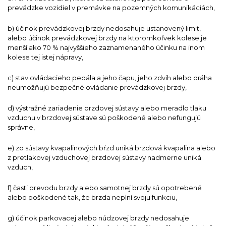
prevádzke vozidiel v premávke na pozemných komunikáciách,
b) účinok prevádzkovej brzdy nedosahuje ustanovený limit,
alebo účinok prevádzkovej brzdy na ktoromkoľvek kolese je
menší ako 70 % najvyššieho zaznamenaného účinku na inom
kolese tej istej nápravy,
c) stav ovládacieho pedála a jeho čapu, jeho zdvih alebo dráha
neumožňujú bezpečné ovládanie prevádzkovej brzdy,
d) výstražné zariadenie brzdovej sústavy alebo meradlo tlaku
vzduchu v brzdovej sústave sú poškodené alebo nefungujú
správne,
e) zo sústavy kvapalinových bŕzd uniká brzdová kvapalina alebo
z pretlakovej vzduchovej brzdovej sústavy nadmerne uniká
vzduch,
f) časti prevodu brzdy alebo samotnej brzdy sú opotrebené
alebo poškodené tak, že brzda neplní svoju funkciu,
g) účinok parkovacej alebo núdzovej brzdy nedosahuje