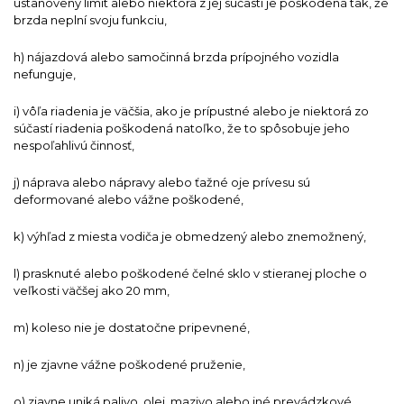
ustanovený limit alebo niektorá z jej súčastí je poškodená tak, že
brzda neplní svoju funkciu,
h) nájazdová alebo samočinná brzda prípojného vozidla
nefunguje,
i) vôľa riadenia je väčšia, ako je prípustné alebo je niektorá zo
súčastí riadenia poškodená natoľko, že to spôsobuje jeho
nespoľahlivú činnosť,
j) náprava alebo nápravy alebo ťažné oje prívesu sú
deformované alebo vážne poškodené,
k) výhľad z miesta vodiča je obmedzený alebo znemožnený,
l) prasknuté alebo poškodené čelné sklo v stieranej ploche o
veľkosti väčšej ako 20 mm,
m) koleso nie je dostatočne pripevnené,
n) je zjavne vážne poškodené pruženie,
o) zjavne uniká palivo, olej, mazivo alebo iné prevádzkové