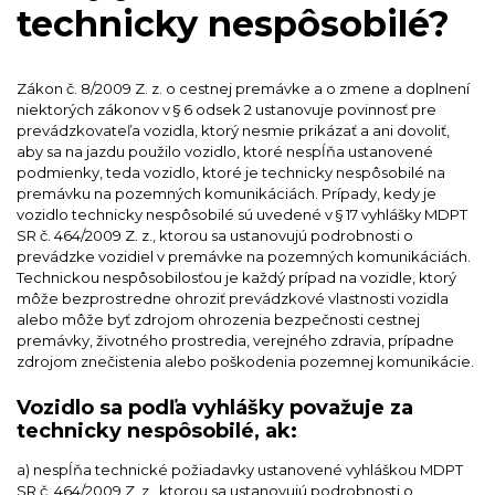
technicky nespôsobilé?
Zákon č. 8/2009 Z. z. o cestnej premávke a o zmene a doplnení
niektorých zákonov v § 6 odsek 2 ustanovuje povinnosť pre
prevádzkovateľa vozidla, ktorý nesmie prikázať a ani dovoliť,
aby sa na jazdu použilo vozidlo, ktoré nespĺňa ustanovené
podmienky, teda vozidlo, ktoré je technicky nespôsobilé na
premávku na pozemných komunikáciách. Prípady, kedy je
vozidlo technicky nespôsobilé sú uvedené v § 17 vyhlášky MDPT
SR č. 464/2009 Z. z., ktorou sa ustanovujú podrobnosti o
prevádzke vozidiel v premávke na pozemných komunikáciách.
Technickou nespôsobilosťou je každý prípad na vozidle, ktorý
môže bezprostredne ohroziť prevádzkové vlastnosti vozidla
alebo môže byť zdrojom ohrozenia bezpečnosti cestnej
premávky, životného prostredia, verejného zdravia, prípadne
zdrojom znečistenia alebo poškodenia pozemnej komunikácie.
Vozidlo sa podľa vyhlášky považuje za
technicky nespôsobilé, ak:
a) nespĺňa technické požiadavky ustanovené vyhláškou MDPT
SR č. 464/2009 Z. z., ktorou sa ustanovujú podrobnosti o