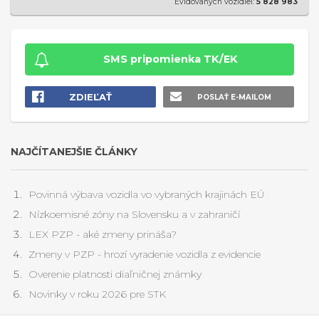
Evidovaných vozidiel:
5 828 983
SMS pripomienka TK/EK
ZDIEĽAŤ
POSLAŤ E-MAILOM
NAJČÍTANEJŠIE ČLÁNKY
Povinná výbava vozidla vo vybraných krajinách EÚ
Nízkoemisné zóny na Slovensku a v zahraničí
LEX PZP - aké zmeny prináša?
Zmeny v PZP - hrozí vyradenie vozidla z evidencie
Overenie platnosti diaľničnej známky
Novinky v roku 2026 pre STK