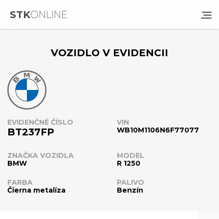
STK
ONLINE
VOZIDLO V EVIDENCII
EVIDENČNÉ ČÍSLO
VIN
WB10M1106N6F77077
BT237FP
ZNAČKA VOZIDLA
MODEL
BMW
R 1250
FARBA
PALIVO
Čierna metalíza
Benzín