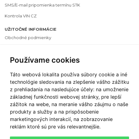
SMS/E-mail pripomienka termínu STK
Kontrola VIN CZ
UŽITOČNÉ INFORMÁCIE
Obchodné podmienky
Cenník
Používame cookies
Ochrana osobných údajov
Často kladené otázky
Táto webová lokalita používa súbory cookie a iné
Informácie o cookies
technológie sledovania na zlepšenie vášho zážitku
z prehliadania na nasledujúce účely:
na umožnenie
Zmeniť nastavenie cookies
základnej funkčnosti webovej stránky
,
pre lepší
zážitok na webe
,
na meranie vášho záujmu o naše
PLATOBNÝ SYSTÉM
produkty a služby a na prispôsobenie
marketingových interakcií
,
na zobrazovanie
reklám ktoré sú pre vás relevantnejšie
.
PLAŤTE ONLINE